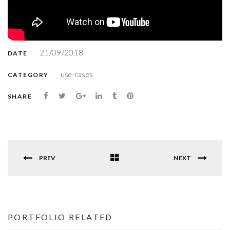
21/09/2018
DATE
use-cases
CATEGORY
SHARE
PREV
NEXT
PORTFOLIO RELATED